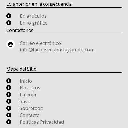
Lo anterior en la consecuencia
En artículos
E
En lo gráfico
E
Contáctanos
Correo electrónico

info@laconsecuenciaypunto.com
Mapa del Sitio
Inicio
E
Nosotros
E
La hoja
E
Savia
E
Sobretodo
E
Contacto
E
Políticas Privacidad
E