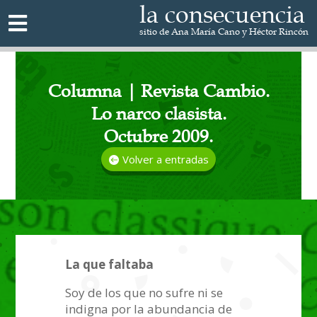
la consecuencia

sitio de Ana María Cano y Héctor Rincón
Columna | Revista Cambio.
Lo narco clasista.
Octubre 2009.
Volver a entradas
La que faltaba
Soy de los que no sufre ni se
indigna por la abundancia de