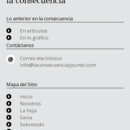
la consecuencia
Lo anterior en la consecuencia
En artículos
E
En lo gráfico
E
Contáctanos
Correo electrónico

info@laconsecuenciaypunto.com
Mapa del Sitio
Inicio
E
Nosotros
E
La hoja
E
Savia
E
Sobretodo
E