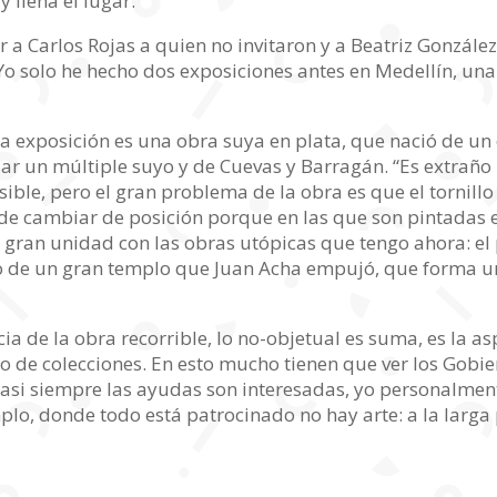
 llena el lugar.
 a Carlos Rojas a quien no invitaron y a Beatriz Gonzále
Yo solo he hecho dos exposiciones antes en Medellín, una e
a exposición es una obra suya en plata, que nació de un
zar un múltiple suyo y de Cuevas y Barragán. “Es extraño
ble, pero el gran problema de la obra es que el tornillo
ede cambiar de posición porque en las que son pintadas 
a gran unidad con las obras utópicas que tengo ahora: el 
to de un gran templo que Juan Acha empujó, que forma un 
ia de la obra recorrible, lo no-objetual es suma, es la a
 de colecciones. En esto mucho tienen que ver los Gobierno
casi siempre las ayudas son interesadas, yo personalmen
lo, donde todo está patrocinado no hay arte: a la larga 