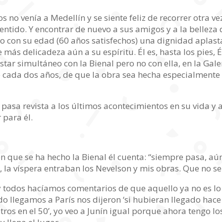
s no venía a Medellín y se siente feliz de recorrer otra v
sentido. Y encontrar de nuevo a sus amigos y a la belleza 
o con su edad (60 años satisfechos) una dignidad aplasta
ás delicadeza aún a su espíritu. Él es, hasta los pies, Éd
star simultáneo con la Bienal pero no con ella, en la Gal
e cada dos años, de que la obra sea hecha especialmente 
asa revista a los últimos acontecimientos en su vida y a l
r para él.
en que se ha hecho la Bienal él cuenta: “siempre pasa, aú
 la víspera entraban los Nevelson y mis obras. Que no s
y todos hacíamos comentarios de que aquello ya no es lo q
 llegamos a París nos dijeron ‘si hubieran llegado hace 
ros en el 50’, yo veo a Junín igual porque ahora tengo l