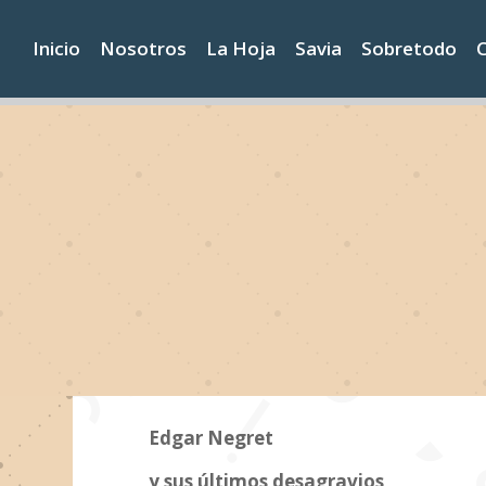
Inicio
Nosotros
La Hoja
Savia
Sobretodo
Edgar Negret
y sus últimos desagravios