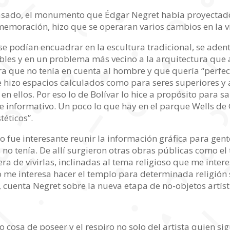
pasado, el monumento que Édgar Negret había proyectado
emoración, hizo que se operaran varios cambios en la vi
e podían encuadrar en la escultura tradicional, se ade
ibles y en un problema más vecino a la arquitectura que 
ra que no tenía en cuenta al hombre y que quería “perfec
e hizo espacios calculados como para seres superiores y 
en ellos. Por eso lo de Bolívar lo hice a propósito para
 e informativo. Un poco lo que hay en el parque Wells de
téticos”.
 fue interesante reunir la información gráfica para gen
s no tenía. De allí surgieron otras obras públicas como e
a de vivirlas, inclinadas al tema religioso que me intere
o me interesa hacer el templo para determinada religión 
”, cuenta Negret sobre la nueva etapa de no-objetos artís
cosa de poseer y el respiro no solo del artista quien sig