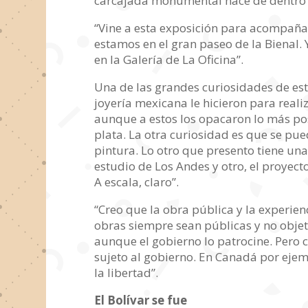
carcajada monumental nace de dentro y
“Vine a esta exposición para acompañar
estamos en el gran paseo de la Bienal. 
en la Galería de La Oficina”.
Una de las grandes curiosidades de est
joyería mexicana le hicieron para reali
aunque a estos los opacaron lo más posi
plata. La otra curiosidad es que se pu
pintura. Lo otro que presento tiene un
estudio de Los Andes y otro, el proyec
A escala, claro”.
“Creo que la obra pública y la experienc
obras siempre sean públicas y no objeto
aunque el gobierno lo patrocine. Pero 
sujeto al gobierno. En Canadá por ejemp
la libertad”.
El Bolívar se fue