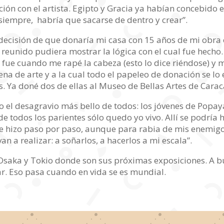
n con el artista. Egipto y Gracia ya habían concebido el
 siempre, habría que sacarse de dentro y crear”.
 decisión de que donaría mi casa con 15 años de mi obra
reunido pudiera mostrar la lógica con el cual fue hecho.
í fue cuando me rapé la cabeza (esto lo dice riéndose) y
lena de arte y a la cual todo el papeleo de donación se l
s. Ya doné dos de ellas al Museo de Bellas Artes de Carac
do el desagravio más bello de todos: los jóvenes de Popa
 de todos los parientes sólo quedo yo vivo. Allí se podría 
 hizo paso por paso, aunque para rabia de mis enemigos
n a realizar: a soñarlos, a hacerlos a mi escala”.
 Osaka y Tokio donde son sus próximas exposiciones. A bu
ar. Eso pasa cuando en vida se es mundial.