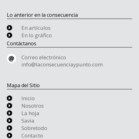
Lo anterior en la consecuencia
En artículos
E
En lo gráfico
E
Contáctanos
Correo electrónico

info@laconsecuenciaypunto.com
Mapa del Sitio
Inicio
E
Nosotros
E
La hoja
E
Savia
E
Sobretodo
E
Contacto
E