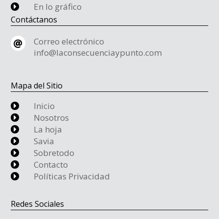
En lo gráfico
E
Contáctanos
Correo electrónico

info@laconsecuenciaypunto.com
Mapa del Sitio
Inicio
E
Nosotros
E
La hoja
E
Savia
E
Sobretodo
E
Contacto
E
Políticas Privacidad
E
Redes Sociales