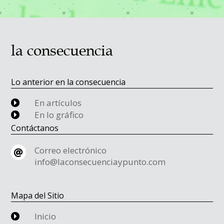
la consecuencia
Lo anterior en la consecuencia
En artículos
E
En lo gráfico
E
Contáctanos
Correo electrónico

info@laconsecuenciaypunto.com
Mapa del Sitio
Inicio
E