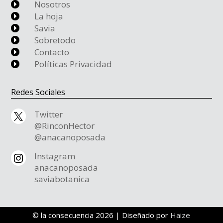
Nosotros
E
La hoja
E
Savia
E
Sobretodo
E
Contacto
E
Políticas Privacidad
E
Redes Sociales
Twitter

@RinconHector
@anacanoposada
Instagram

anacanoposada
saviabotanica
© la consecuencia
2026 | Diseñado por
Haize