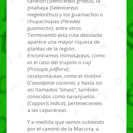
canelón (
Stenocereus griseus
), la
pitahaya (
Selenicereus
megalanthus
) y los guamachos o
chupachupas (
Pereskia
guamacho
), entre otros.
Terminando esta ruta desolada
aparece una mayor riqueza de
plantas de la región.
Encontramos mimosáceas, como
es el caso del trupillo o cují
(
Prosopis juliflora
);
cesalpiniáceas, como el dividivi
(
Caesalpinia coriaria
), y hasta los
así llamados “olivos”, también
conocidos como naranjuelos
(
Capparis indica
), pertenecientes
a las caparáceas.
Y a medida que vamos subiendo
por el camino de la Macuira, a