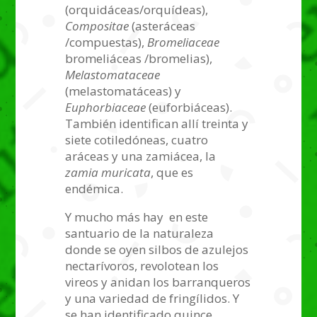
(orquidáceas/orquídeas),
Compositae
(asteráceas
/compuestas),
Bromeliaceae
bromeliáceas /bromelias),
Melastomataceae
(melastomatáceas) y
Euphorbiaceae
(euforbiáceas).
También identifican allí treinta y
siete cotiledóneas, cuatro
aráceas y una zamiácea, la
zamia muricata
, que es
endémica.
Y mucho más hay en este
santuario de la naturaleza
donde se oyen silbos de azulejos
nectarívoros, revolotean los
vireos y anidan los barranqueros
y una variedad de fringílidos. Y
se han identificado quince