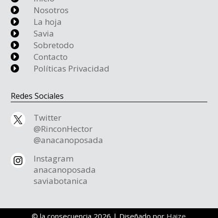
Nosotros
E
La hoja
E
Savia
E
Sobretodo
E
Contacto
E
Políticas Privacidad
E
Redes Sociales
Twitter

@RinconHector
@anacanoposada
Instagram

anacanoposada
saviabotanica
© la consecuencia
2026 | Diseñado por
Haize