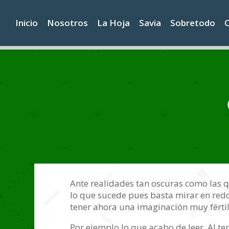
Inicio
Nosotros
La Hoja
Savia
Sobretodo
Ante realidades tan oscuras como las q
lo que sucede pues basta mirar en redo
tener ahora una imaginación muy fértil
Por ejemplo lo que acabo de leer. Al t