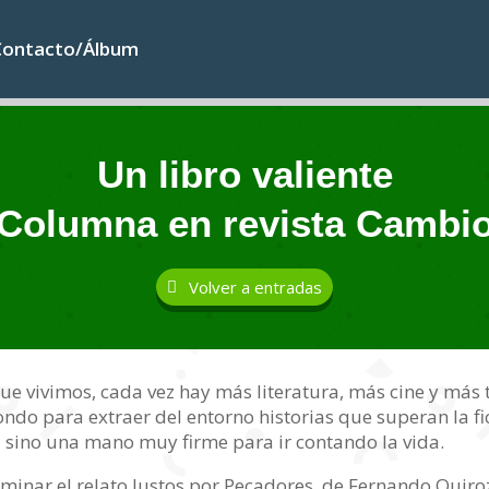
Contacto/Álbum
Un libro valiente
Columna en revista Cambi
Volver a entradas
ue vivimos, cada vez hay más literatura, más cine y más t
ndo para extraer del entorno historias que superan la f
 sino una mano muy firme para ir contando la vida.
erminar el relato Justos por Pecadores, de Fernando Quiro