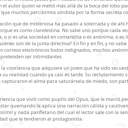
 el autor quien se metió más allá de la boca del lobo pa
 que muchos percibimos sórdida por la forma secreta con
ación que de misteriosa ha pasado a soterrada y de ahí h
rque es como clandestina. No sabe uno porque cada vez 
ca, o si es una sociedad en comandita o es anónima, o es 
iénes son de la junta directiva? En fin y en fin, y no sa
an correos electrónicos todos indignados, muchos anónim
 pretenden ser intimidantes.
de la conciencia que adquiere un joven que ha sido secu
 su realidad cuando ya casi es tarde. Su reclutamiento s
 capturaron el alma para saturársela de miedo, son parte
iencia que vivió como pupilo del Opus, que le marcó per
estar quemando le aplica una narración cálida y cautivant
símil y nada panfletario del cual el lector sale con la s
dad que le tendieron al protagonista.